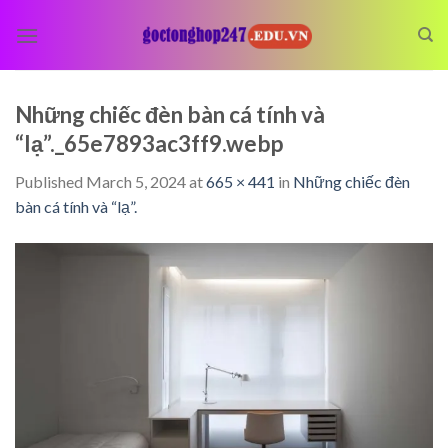
Skip
to
content
Những chiếc đèn bàn cá tính và
“lạ”._65e7893ac3ff9.webp
Published
March 5, 2024
at
665 × 441
in
Những chiếc đèn
bàn cá tính và “lạ”.