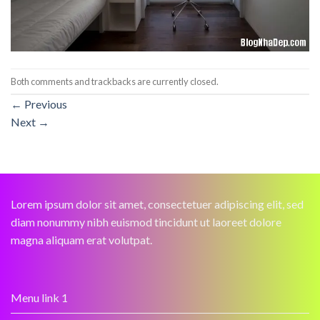
Both comments and trackbacks are currently closed.
←
Previous
Next
→
Lorem ipsum dolor sit amet, consectetuer adipiscing elit, sed
diam nonummy nibh euismod tincidunt ut laoreet dolore
magna aliquam erat volutpat.
Menu link 1