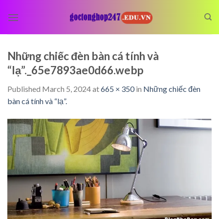
Skip
to
content
Những chiếc đèn bàn cá tính và
“lạ”._65e7893ae0d66.webp
Published
March 5, 2024
at
665 × 350
in
Những chiếc đèn
bàn cá tính và “lạ”.