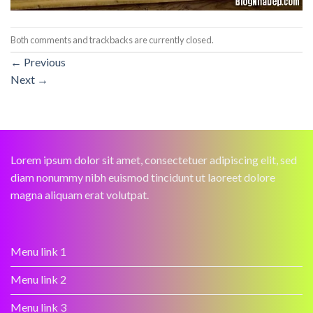
Both comments and trackbacks are currently closed.
←
Previous
Next
→
Lorem ipsum dolor sit amet, consectetuer adipiscing elit, sed
diam nonummy nibh euismod tincidunt ut laoreet dolore
magna aliquam erat volutpat.
Menu link 1
Menu link 2
Menu link 3