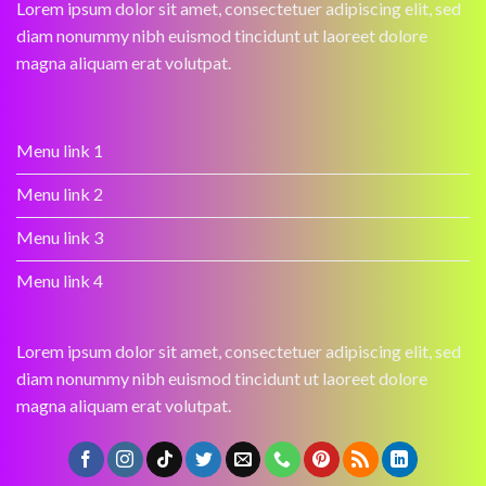
Lorem ipsum dolor sit amet, consectetuer adipiscing elit, sed
diam nonummy nibh euismod tincidunt ut laoreet dolore
magna aliquam erat volutpat.
Menu link 1
Menu link 2
Menu link 3
Menu link 4
Lorem ipsum dolor sit amet, consectetuer adipiscing elit, sed
diam nonummy nibh euismod tincidunt ut laoreet dolore
magna aliquam erat volutpat.