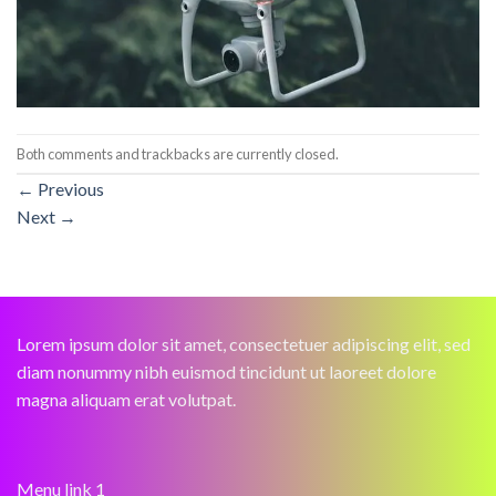
Both comments and trackbacks are currently closed.
←
Previous
Next
→
Lorem ipsum dolor sit amet, consectetuer adipiscing elit, sed
diam nonummy nibh euismod tincidunt ut laoreet dolore
magna aliquam erat volutpat.
Menu link 1