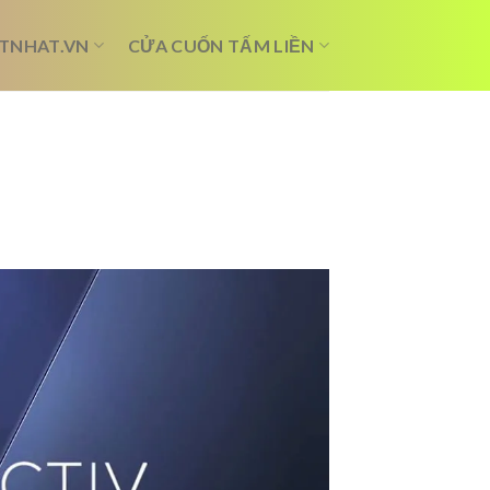
TNHAT.VN
CỬA CUỐN TẤM LIỀN