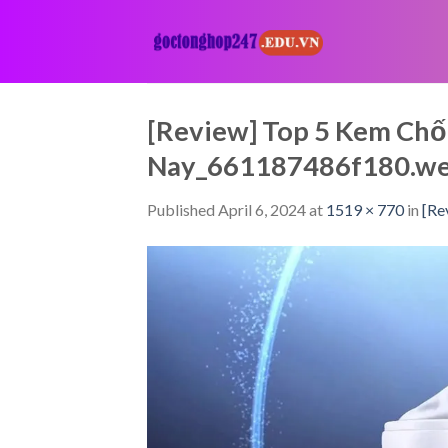
Skip
to
content
[Review] Top 5 Kem Chố
Nay_661187486f180.w
Published
April 6, 2024
at
1519 × 770
in
[Re