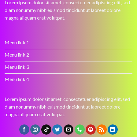
Lorem ipsum dolor sit amet, consectetuer adipiscing elit, sed
diam nonummy nibh euismod tincidunt ut laoreet dolore
magna aliquam erat volutpat.
Menu link 1
Menu link 2
Menu link 3
Menu link 4
Lorem ipsum dolor sit amet, consectetuer adipiscing elit, sed
diam nonummy nibh euismod tincidunt ut laoreet dolore
magna aliquam erat volutpat.