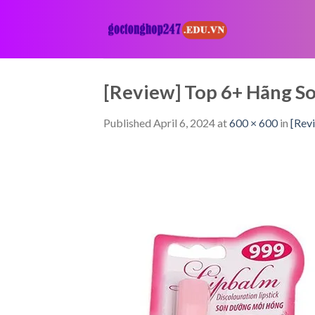
Skip
to
content
[Review] Top 6+ Hãng 
Published
April 6, 2024
at
600 × 600
in
[Rev