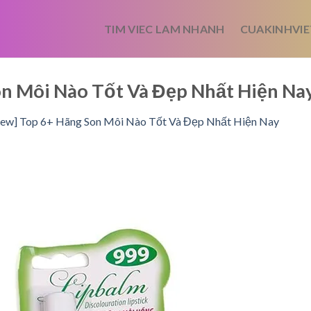
TIM VIEC LAM NHANH
CUAKINHVIE
Son Môi Nào Tốt Và Đẹp Nhất Hiện 
iew] Top 6+ Hãng Son Môi Nào Tốt Và Đẹp Nhất Hiện Nay