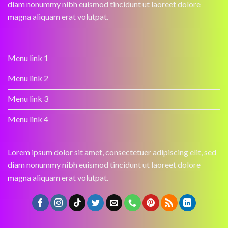
diam nonummy nibh euismod tincidunt ut laoreet dolore
magna aliquam erat volutpat.
Menu link 1
Menu link 2
Menu link 3
Menu link 4
Lorem ipsum dolor sit amet, consectetuer adipiscing elit, sed
diam nonummy nibh euismod tincidunt ut laoreet dolore
magna aliquam erat volutpat.