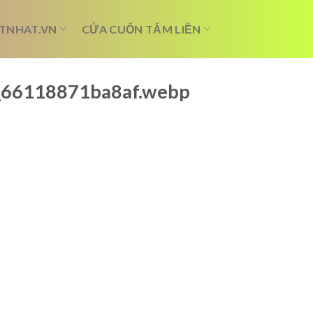
TNHAT.VN
CỬA CUỐN TẤM LIỀN
y_66118871ba8af.webp