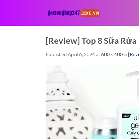
Skip
to
content
[Review] Top 8 Sữa Rử
Published
April 6, 2024
at
600 × 400
in
[Rev