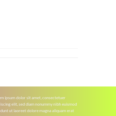
m ipsum dolor sit amet, consectetuer
iscing elit, sed diam nonummy nibh euismod
idunt ut laoreet dolore magna aliquam erat