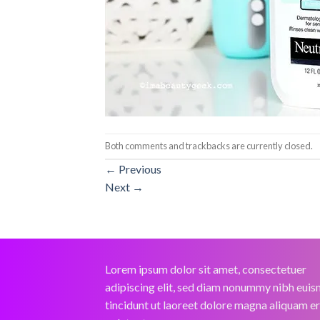
Both comments and trackbacks are currently closed.
←
Previous
Next
→
Lorem ipsum dolor sit amet, consectetuer
adipiscing elit, sed diam nonummy nibh eui
tincidunt ut laoreet dolore magna aliquam e