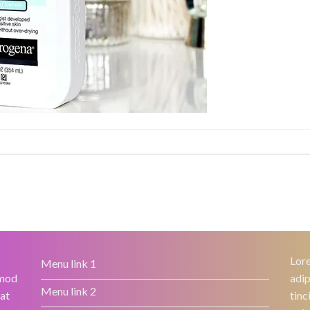
Lore
Menu link 1
smod
adip
Menu link 2
rat
tinc