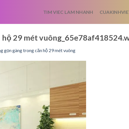
TIM VIEC LAM NHANH
CUAKINHVIE
ăn hộ 29 mét vuông_65e78af418524.
g gọn gàng trong căn hộ 29 mét vuông