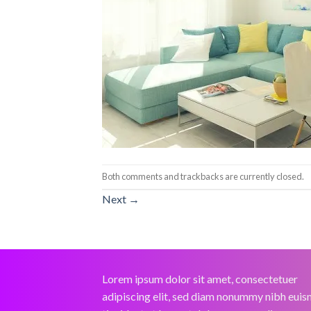
Both comments and trackbacks are currently closed.
Next
→
Lorem ipsum dolor sit amet, consectetuer
adipiscing elit, sed diam nonummy nibh eui