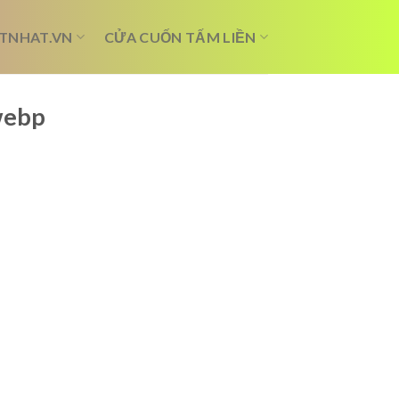
TNHAT.VN
CỬA CUỐN TẤM LIỀN
webp