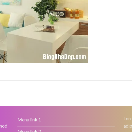
Lore
Menu link 1
smod
adip
Menu link 2