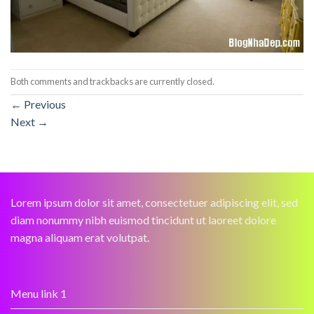
Both comments and trackbacks are currently closed.
←
Previous
Next
→
Lorem ipsum dolor sit amet, consectetuer adipiscing elit, sed
diam nonummy nibh euismod tincidunt ut laoreet dolore
magna aliquam erat volutpat.
Menu link 1