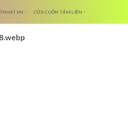
TNHAT.VN
CỬA CUỐN TẤM LIỀN
48.webp