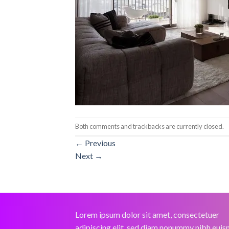
Both comments and trackbacks are currently closed.
←
Previous
Next
→
Lorem ipsum dolor sit amet, consectetuer
adipiscing elit, sed diam nonummy nibh eui