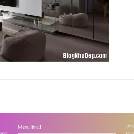
Lore
Menu link 1
smod
adip