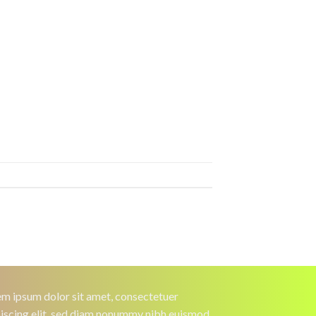
m ipsum dolor sit amet, consectetuer
iscing elit, sed diam nonummy nibh euismod