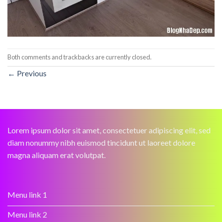
Both comments and trackbacks are currently closed.
←
Previous
Lorem ipsum dolor sit amet, consectetuer adipiscing elit, sed
diam nonummy nibh euismod tincidunt ut laoreet dolore
magna aliquam erat volutpat.
Menu link 1
Menu link 2