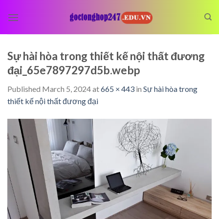
Skip
to
content
Sự hài hòa trong thiết kế nội thất đương
đại_65e7897297d5b.webp
Published
March 5, 2024
at
665 × 443
in
Sự hài hòa trong
thiết kế nội thất đương đại