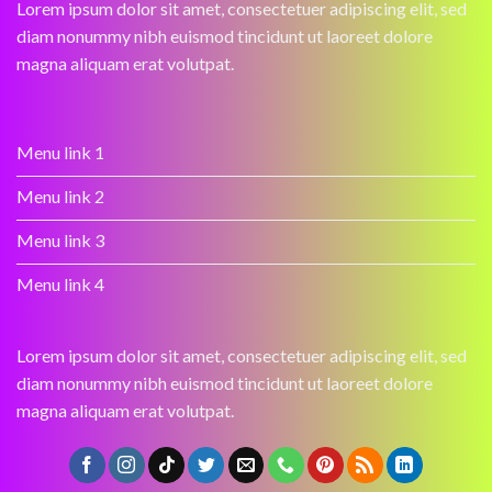
Lorem ipsum dolor sit amet, consectetuer adipiscing elit, sed
diam nonummy nibh euismod tincidunt ut laoreet dolore
magna aliquam erat volutpat.
Menu link 1
Menu link 2
Menu link 3
Menu link 4
Lorem ipsum dolor sit amet, consectetuer adipiscing elit, sed
diam nonummy nibh euismod tincidunt ut laoreet dolore
magna aliquam erat volutpat.