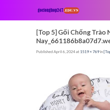
Skip
to
content
[Top 5] Gối Chống Trào
Nay_661186b8a07d7.w
Published
April 6, 2024
at
1519 × 769
in
[To