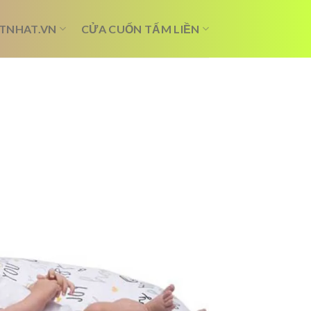
TNHAT.VN
CỬA CUỐN TẤM LIỀN