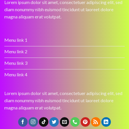
Lorem ipsum dolor sit amet, consectetuer adipiscing elit, sed
diam nonummy nibh euismod tincidunt ut laoreet dolore
magna aliquam erat volutpat.
Menu link 1
Menu link 2
Menu link 3
Menu link 4
Lorem ipsum dolor sit amet, consectetuer adipiscing elit, sed
diam nonummy nibh euismod tincidunt ut laoreet dolore
magna aliquam erat volutpat.