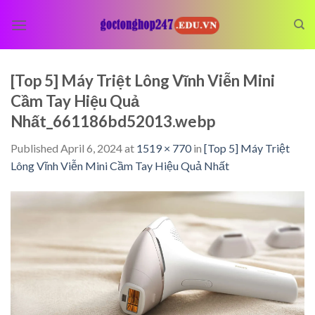
Skip
to
content
[Top 5] Máy Triệt Lông Vĩnh Viễn Mini
Cầm Tay Hiệu Quả
Nhất_661186bd52013.webp
Published
April 6, 2024
at
1519 × 770
in
[Top 5] Máy Triệt
Lông Vĩnh Viễn Mini Cầm Tay Hiệu Quả Nhất