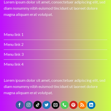
Lorem ipsum dolor sit amet, consectetuer adipiscing elit, sed
diam nonummy nibh euismod tincidunt ut laoreet dolore
magna aliquam erat volutpat.
Menu link 1
Menu link 2
Menu link 3
Menu link 4
Lorem ipsum dolor sit amet, consectetuer adipiscing elit, sed
diam nonummy nibh euismod tincidunt ut laoreet dolore
magna aliquam erat volutpat.