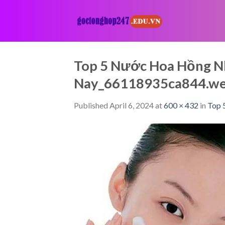
Skip
to
content
Top 5 Nước Hoa Hồng N
Nay_66118935ca844.w
Published
April 6, 2024
at
600 × 432
in
Top 