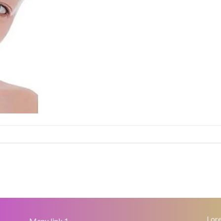
Lore
Menu link 1