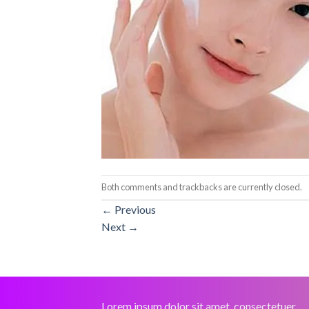
Both comments and trackbacks are currently closed.
←
Previous
Next
→
Lorem ipsum dolor sit amet, consectetuer