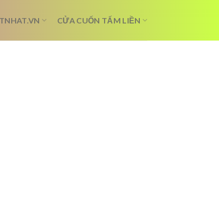
TNHAT.VN
CỬA CUỐN TẤM LIỀN