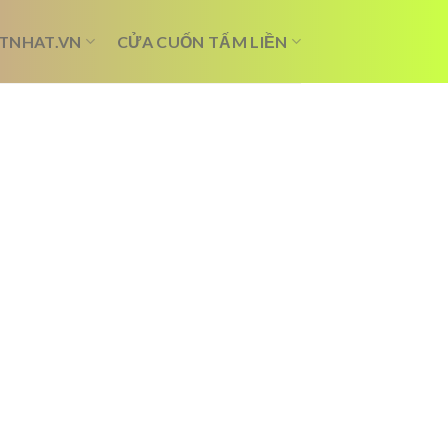
TNHAT.VN
CỬA CUỐN TẤM LIỀN