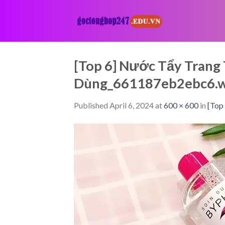
Skip
to
content
[Top 6] Nước Tẩy Trang
Dùng_661187eb2ebc6.
Published
April 6, 2024
at
600 × 600
in
[Top