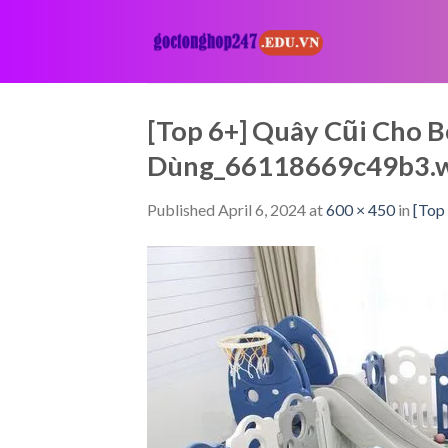
Skip
to
content
[Top 6+] Quây Cũi Cho 
Dùng_66118669c49b3.
Published
April 6, 2024
at
600 × 450
in
[Top