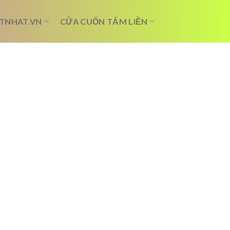
TNHAT.VN
CỬA CUỐN TẤM LIỀN