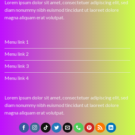
Lorem ipsum dolor sit amet, consectetuer adipiscing elit, sed
diam nonummy nibh euismod tincidunt ut laoreet dolore
magna aliquam erat volutpat.
Menu link 1
Menu link 2
Menu link 3
Menu link 4
Lorem ipsum dolor sit amet, consectetuer adipiscing elit, sed
diam nonummy nibh euismod tincidunt ut laoreet dolore
magna aliquam erat volutpat.