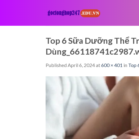
Skip
to
content
Top 6 Sữa Dưỡng Thể Tr
Dùng_66118741c2987.
Published
April 6, 2024
at
600 × 401
in
Top 