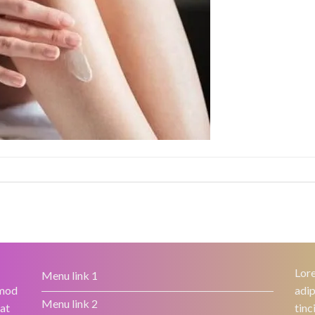
Lore
Menu link 1
smod
adip
Menu link 2
rat
tinc