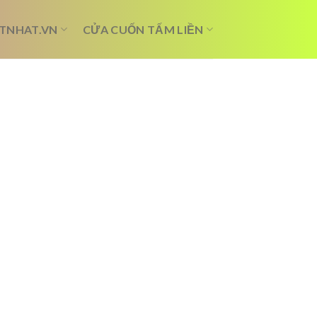
TNHAT.VN
CỬA CUỐN TẤM LIỀN