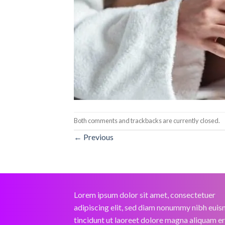
Both comments and trackbacks are currently closed.
←
Previous
Lorem ipsum dolor sit amet, consectetuer
adipiscing elit, sed diam nonummy nibh eui
tincidunt ut laoreet dolore magna aliquam e