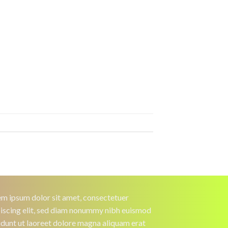
m ipsum dolor sit amet, consectetuer
iscing elit, sed diam nonummy nibh euismod
idunt ut laoreet dolore magna aliquam erat