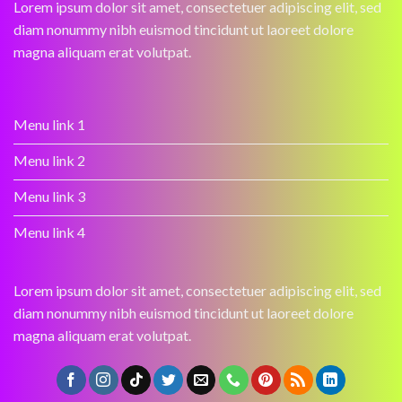
Lorem ipsum dolor sit amet, consectetuer adipiscing elit, sed
diam nonummy nibh euismod tincidunt ut laoreet dolore
magna aliquam erat volutpat.
Menu link 1
Menu link 2
Menu link 3
Menu link 4
Lorem ipsum dolor sit amet, consectetuer adipiscing elit, sed
diam nonummy nibh euismod tincidunt ut laoreet dolore
magna aliquam erat volutpat.