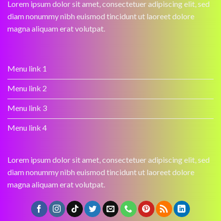
Lorem ipsum dolor sit amet, consectetuer adipiscing elit, sed
diam nonummy nibh euismod tincidunt ut laoreet dolore
magna aliquam erat volutpat.
Menu link 1
Menu link 2
Menu link 3
Menu link 4
Lorem ipsum dolor sit amet, consectetuer adipiscing elit, sed
diam nonummy nibh euismod tincidunt ut laoreet dolore
magna aliquam erat volutpat.