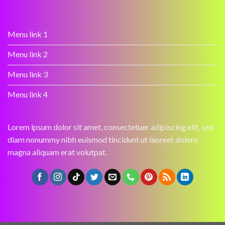
Menu link 1
Menu link 2
Menu link 3
Menu link 4
Lorem ipsum dolor sit amet, consectetuer adipiscing elit, sed
diam nonummy nibh euismod tincidunt ut laoreet dolore
magna aliquam erat volutpat.