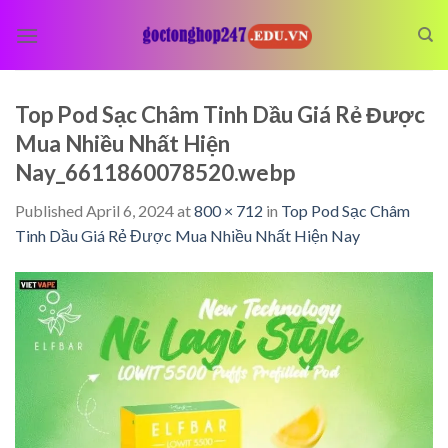
Skip
to
content
Top Pod Sạc Châm Tinh Dầu Giá Rẻ Được
Mua Nhiều Nhất Hiện
Nay_6611860078520.webp
Published
April 6, 2024
at
800 × 712
in
Top Pod Sạc Châm
Tinh Dầu Giá Rẻ Được Mua Nhiều Nhất Hiện Nay