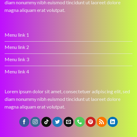
diam nonummy nibh euismod tincidunt ut laoreet dolore
magna aliquam erat volutpat.
Menu link 1
Menu link 2
Menu link 3
Menu link 4
Lorem ipsum dolor sit amet, consectetuer adipiscing elit, sed
diam nonummy nibh euismod tincidunt ut laoreet dolore
magna aliquam erat volutpat.