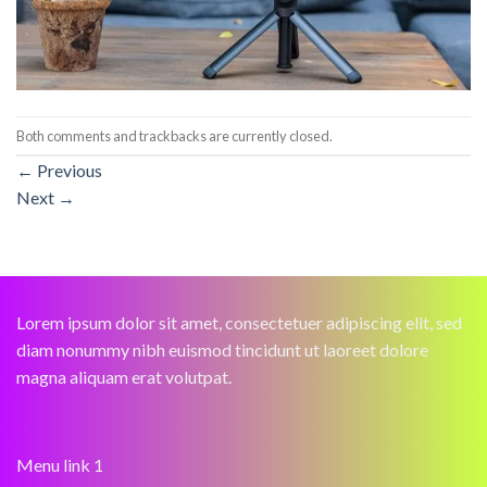
Both comments and trackbacks are currently closed.
←
Previous
Next
→
Lorem ipsum dolor sit amet, consectetuer adipiscing elit, sed
diam nonummy nibh euismod tincidunt ut laoreet dolore
magna aliquam erat volutpat.
Menu link 1