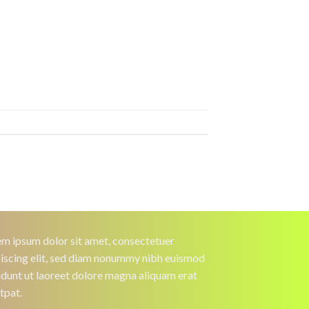
m ipsum dolor sit amet, consectetuer
iscing elit, sed diam nonummy nibh euismod
idunt ut laoreet dolore magna aliquam erat
tpat.