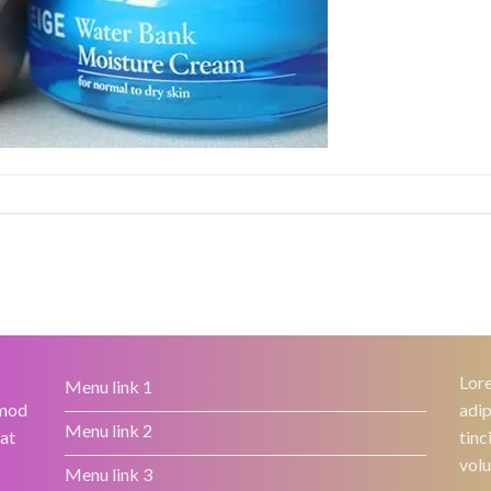
Lore
Menu link 1
smod
adip
Menu link 2
rat
tinc
volu
Menu link 3