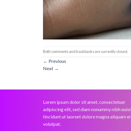
Both comments and trackbacks are currently closed.
←
Previous
Next
→
Lorem ipsum dolor sit amet, consectetuer
adipiscing elit, sed diam nonummy nibh eui
tincidunt ut laoreet dolore magna aliquam e
volutpat.