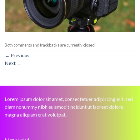
Both comments and trackbacks are currently closed.
←
Previous
Next
→
Lorem ipsum dolor sit amet, consectetuer adipiscing elit, sed
diam nonummy nibh euismod tincidunt ut laoreet dolore
magna aliquam erat volutpat.
Menu link 1