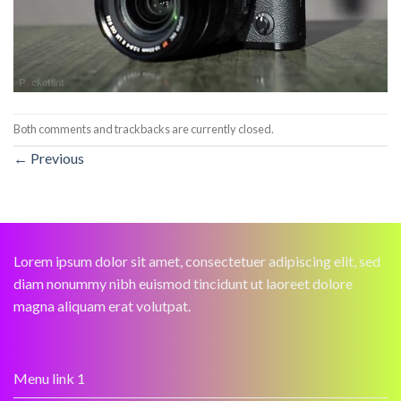
Both comments and trackbacks are currently closed.
←
Previous
Lorem ipsum dolor sit amet, consectetuer adipiscing elit, sed
diam nonummy nibh euismod tincidunt ut laoreet dolore
magna aliquam erat volutpat.
Menu link 1