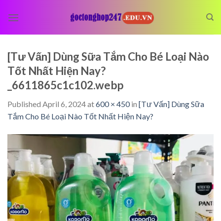
Skip
to
content
[Tư Vấn] Dùng Sữa Tắm Cho Bé Loại Nào
Tốt Nhất Hiện Nay?
_6611865c1c102.webp
Published
April 6, 2024
at
600 × 450
in
[Tư Vấn] Dùng Sữa
Tắm Cho Bé Loại Nào Tốt Nhất Hiện Nay?