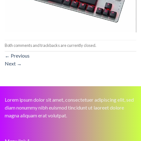
Both comments and trackbacks are currently closed.
←
Previous
Next
→
Lorem ipsum dolor sit amet, consectetuer adipiscing elit, sed
diam nonummy nibh euismod tincidunt ut laoreet dolore
magna aliquam erat volutpat.
Menu link 1