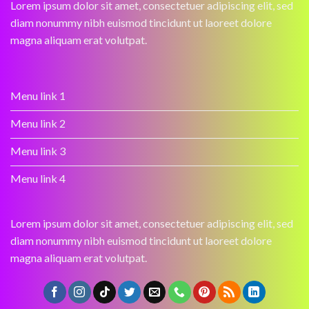
Lorem ipsum dolor sit amet, consectetuer adipiscing elit, sed
diam nonummy nibh euismod tincidunt ut laoreet dolore
magna aliquam erat volutpat.
Menu link 1
Menu link 2
Menu link 3
Menu link 4
Lorem ipsum dolor sit amet, consectetuer adipiscing elit, sed
diam nonummy nibh euismod tincidunt ut laoreet dolore
magna aliquam erat volutpat.