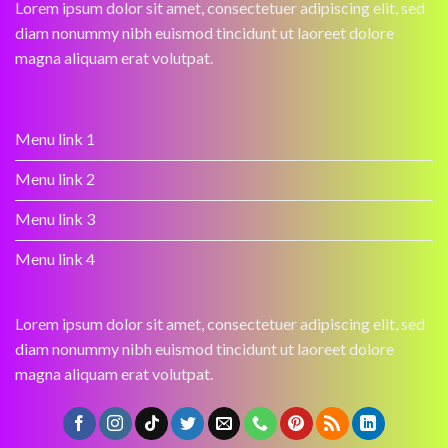
Lorem ipsum dolor sit amet, consectetuer adipiscing elit, sed
diam nonummy nibh euismod tincidunt ut laoreet dolore
magna aliquam erat volutpat.
Menu link 1
Menu link 2
Menu link 3
Menu link 4
Lorem ipsum dolor sit amet, consectetuer adipiscing elit, sed
diam nonummy nibh euismod tincidunt ut laoreet dolore
magna aliquam erat volutpat.