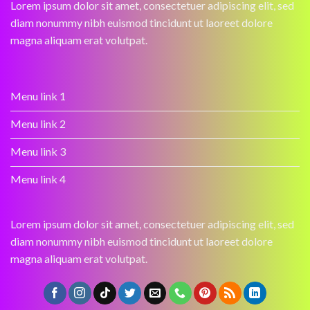
Lorem ipsum dolor sit amet, consectetuer adipiscing elit, sed
diam nonummy nibh euismod tincidunt ut laoreet dolore
magna aliquam erat volutpat.
Menu link 1
Menu link 2
Menu link 3
Menu link 4
Lorem ipsum dolor sit amet, consectetuer adipiscing elit, sed
diam nonummy nibh euismod tincidunt ut laoreet dolore
magna aliquam erat volutpat.