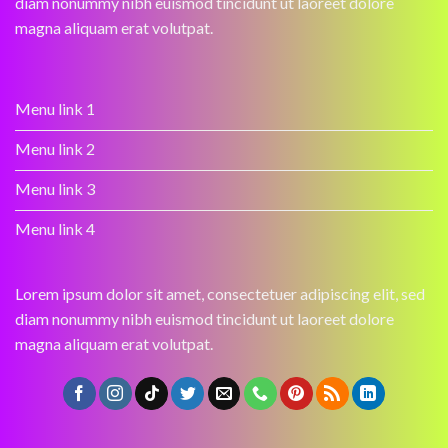
diam nonummy nibh euismod tincidunt ut laoreet dolore
magna aliquam erat volutpat.
Menu link 1
Menu link 2
Menu link 3
Menu link 4
Lorem ipsum dolor sit amet, consectetuer adipiscing elit, sed
diam nonummy nibh euismod tincidunt ut laoreet dolore
magna aliquam erat volutpat.