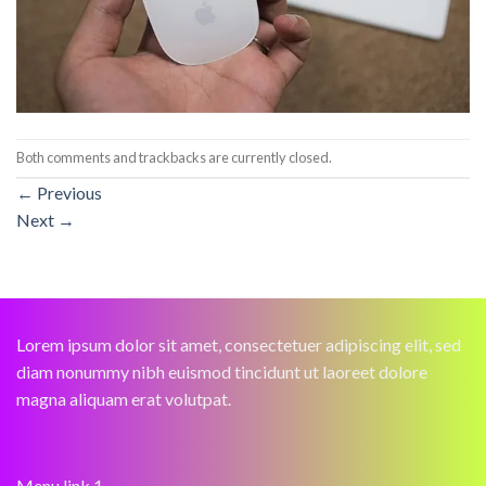
Both comments and trackbacks are currently closed.
←
Previous
Next
→
Lorem ipsum dolor sit amet, consectetuer adipiscing elit, sed
diam nonummy nibh euismod tincidunt ut laoreet dolore
magna aliquam erat volutpat.
Menu link 1