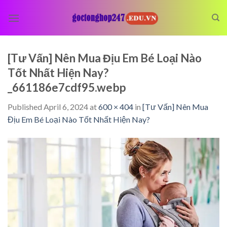
Skip
to
content
[Tư Vấn] Nên Mua Địu Em Bé Loại Nào
Tốt Nhất Hiện Nay?
_661186e7cdf95.webp
Published
April 6, 2024
at
600 × 404
in
[Tư Vấn] Nên Mua
Địu Em Bé Loại Nào Tốt Nhất Hiện Nay?