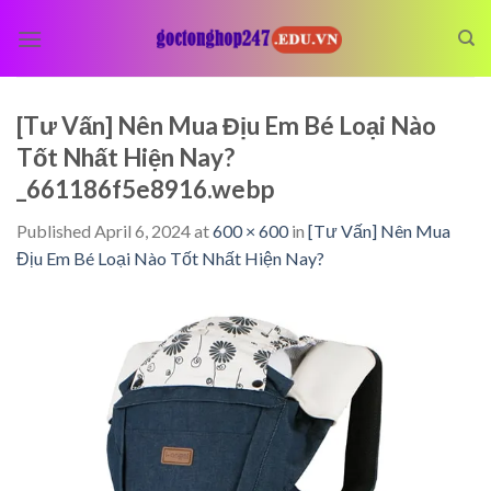
Skip
to
content
[Tư Vấn] Nên Mua Địu Em Bé Loại Nào
Tốt Nhất Hiện Nay?
_661186f5e8916.webp
Published
April 6, 2024
at
600 × 600
in
[Tư Vấn] Nên Mua
Địu Em Bé Loại Nào Tốt Nhất Hiện Nay?