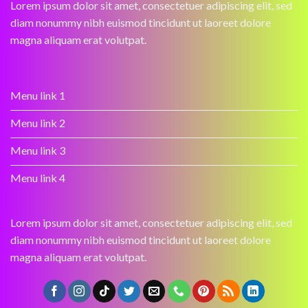
Lorem ipsum dolor sit amet, consectetuer adipiscing elit, sed
diam nonummy nibh euismod tincidunt ut laoreet dolore
magna aliquam erat volutpat.
Menu link 1
Menu link 2
Menu link 3
Menu link 4
Lorem ipsum dolor sit amet, consectetuer adipiscing elit, sed
diam nonummy nibh euismod tincidunt ut laoreet dolore
magna aliquam erat volutpat.