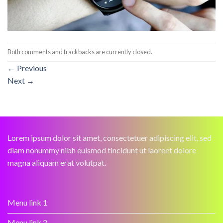
Both comments and trackbacks are currently closed.
←
Previous
Next
→
Lorem ipsum dolor sit amet, consectetuer adipiscing elit, sed
diam nonummy nibh euismod tincidunt ut laoreet dolore
magna aliquam erat volutpat.
Menu link 1
Menu link 2