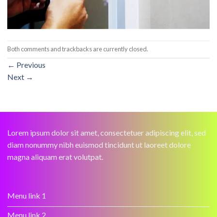
Both comments and trackbacks are currently closed.
←
Previous
Next
→
Lorem ipsum dolor sit amet, consectetuer adipiscing elit, sed
diam nonummy nibh euismod tincidunt ut laoreet dolore
magna aliquam erat volutpat.
Menu link 1
Menu link 2