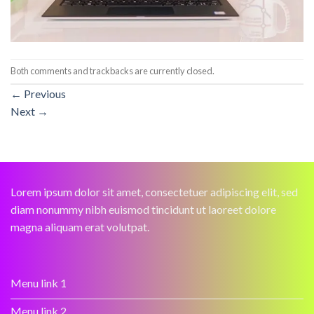
Both comments and trackbacks are currently closed.
←
Previous
Next
→
Lorem ipsum dolor sit amet, consectetuer adipiscing elit, sed
diam nonummy nibh euismod tincidunt ut laoreet dolore
magna aliquam erat volutpat.
Menu link 1
Menu link 2