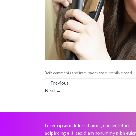
Both comments and trackbacks are currently closed.
←
Previous
Next
→
Lorem ipsum dolor sit amet, consectetuer
adipiscing elit, sed diam nonummy nibh eui