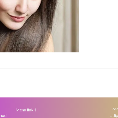
Lore
Menu link 1
smod
adip