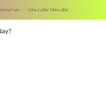
TNHAT.VN
CỬA CUỐN TẤM LIỀN
Nay?