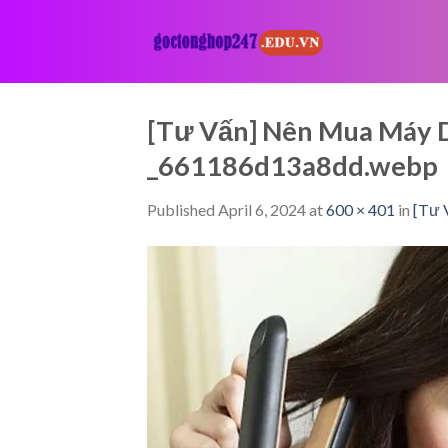
Skip
to
content
[Tư Vấn] Nên Mua Máy D
_661186d13a8dd.webp
Published
April 6, 2024
at
600 × 401
in
[Tư 