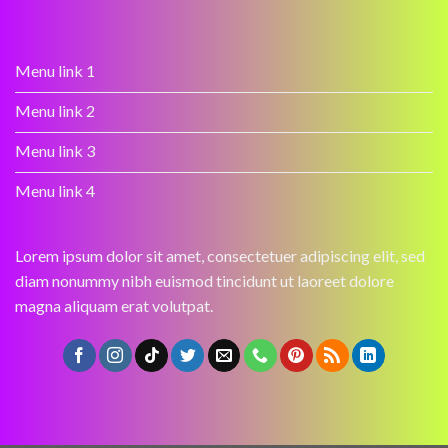
Menu link 1
Menu link 2
Menu link 3
Menu link 4
Lorem ipsum dolor sit amet, consectetuer adipiscing elit, sed
diam nonummy nibh euismod tincidunt ut laoreet dolore
magna aliquam erat volutpat.