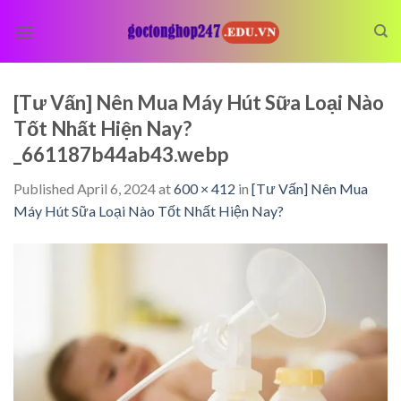
Skip
to
content
[Tư Vấn] Nên Mua Máy Hút Sữa Loại Nào
Tốt Nhất Hiện Nay?
_661187b44ab43.webp
Published
April 6, 2024
at
600 × 412
in
[Tư Vấn] Nên Mua
Máy Hút Sữa Loại Nào Tốt Nhất Hiện Nay?