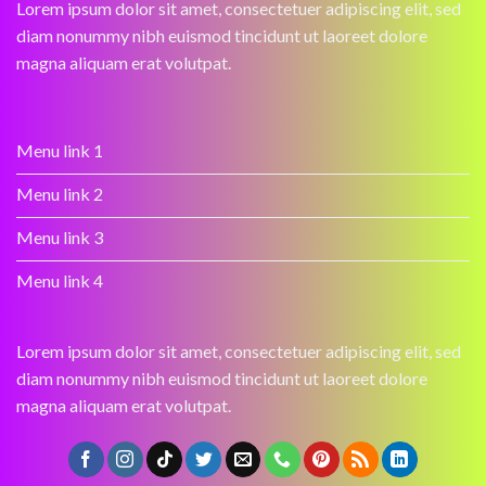
Lorem ipsum dolor sit amet, consectetuer adipiscing elit, sed
diam nonummy nibh euismod tincidunt ut laoreet dolore
magna aliquam erat volutpat.
Menu link 1
Menu link 2
Menu link 3
Menu link 4
Lorem ipsum dolor sit amet, consectetuer adipiscing elit, sed
diam nonummy nibh euismod tincidunt ut laoreet dolore
magna aliquam erat volutpat.