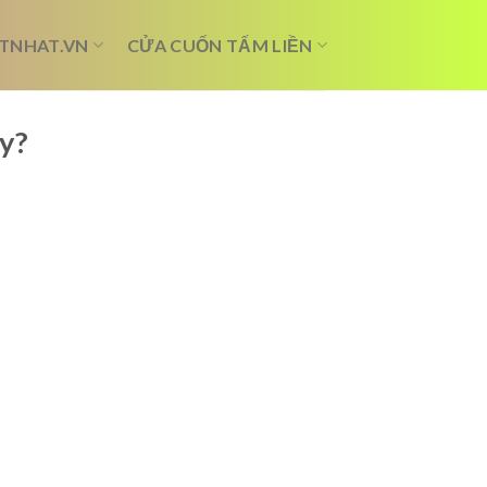
TNHAT.VN
CỬA CUỐN TẤM LIỀN
y?