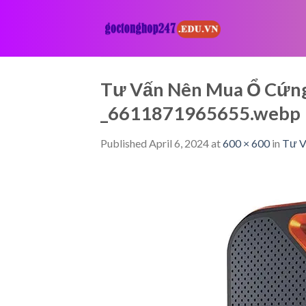
Skip
to
content
Tư Vấn Nên Mua Ổ Cứng 
_6611871965655.webp
Published
April 6, 2024
at
600 × 600
in
Tư V