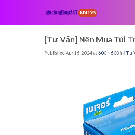
Skip
to
content
[Tư Vấn] Nên Mua Túi T
Published
April 6, 2024
at
600 × 600
in
[Tư 