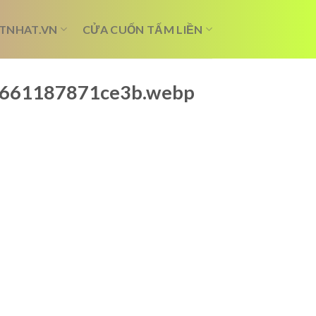
TNHAT.VN
CỬA CUỐN TẤM LIỀN
y?_661187871ce3b.webp