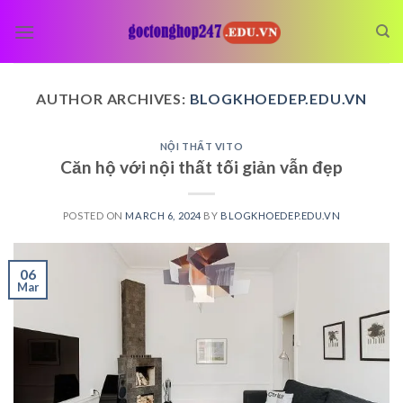
Skip
to
content
AUTHOR ARCHIVES:
BLOGKHOEDEP.EDU.VN
NỘI THẤT VITO
Căn hộ với nội thất tối giản vẫn đẹp
POSTED ON
MARCH 6, 2024
BY
BLOGKHOEDEP.EDU.VN
06
Mar